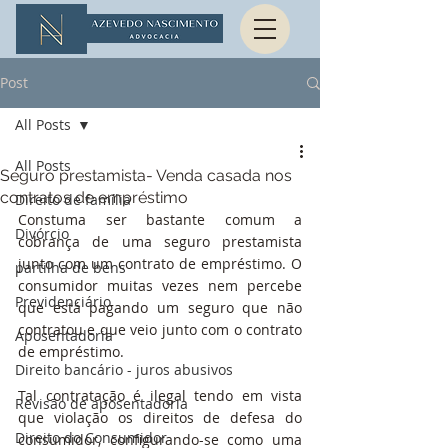
Post
All Posts
All Posts
Seguro prestamista- Venda casada nos
contratos de empréstimo
Direito de família
Constuma ser bastante comum a 
Divórcio
cobrança de uma seguro prestamista 
junto com um contrato de empréstimo. O 
partilha de bens
consumidor muitas vezes nem percebe 
Previdenciário
que está pagando um seguro que não 
contratou e que veio junto com o contrato 
Aposentadoria
de empréstimo.
Direito bancário - juros abusivos
Tal contratação é ilegal tendo em vista 
Revisão de aposentadoria
que violação os direitos de defesa do 
Direito do Consumidor
consumidor, configurando-se como uma 