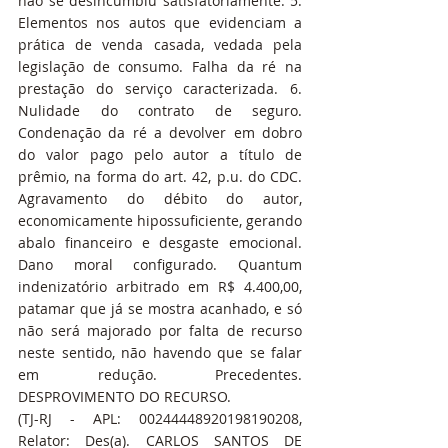
não se desincumbiu satisfatoriamente. 5. 
Elementos nos autos que evidenciam a 
prática de venda casada, vedada pela 
legislação de consumo. Falha da ré na 
prestação do serviço caracterizada. 6. 
Nulidade do contrato de seguro. 
Condenação da ré a devolver em dobro 
do valor pago pelo autor a título de 
prêmio, na forma do art. 42, p.u. do CDC. 
Agravamento do débito do autor, 
economicamente hipossuficiente, gerando 
abalo financeiro e desgaste emocional. 
Dano moral configurado. Quantum 
indenizatório arbitrado em R$ 4.400,00, 
patamar que já se mostra acanhado, e só 
não será majorado por falta de recurso 
neste sentido, não havendo que se falar 
em redução. Precedentes. 
DESPROVIMENTO DO RECURSO.
(TJ-RJ - APL: 00244448920198190208, 
Relator: Des(a). CARLOS SANTOS DE 