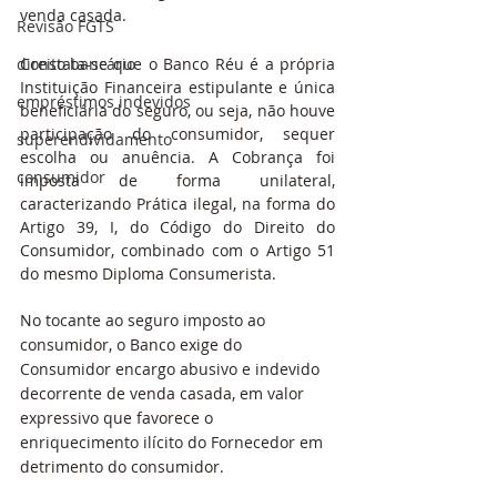
venda casada.
Revisão FGTS
direito bancário
Constata-se que o Banco Réu é a própria 
Instituição Financeira estipulante e única 
empréstimos indevidos
beneficiária do seguro, ou seja, não houve 
participação do consumidor, sequer 
superendividamento
escolha ou anuência. A Cobrança foi 
consumidor
imposta de forma unilateral, 
caracterizando Prática ilegal, na forma do 
Artigo 39, I, do Código do Direito do 
Consumidor, combinado com o Artigo 51 
do mesmo Diploma Consumerista.
No tocante ao seguro imposto ao 
consumidor, o Banco exige do 
Consumidor encargo abusivo e indevido 
decorrente de venda casada, em valor 
expressivo que favorece o 
enriquecimento ilícito do Fornecedor em 
detrimento do consumidor. 