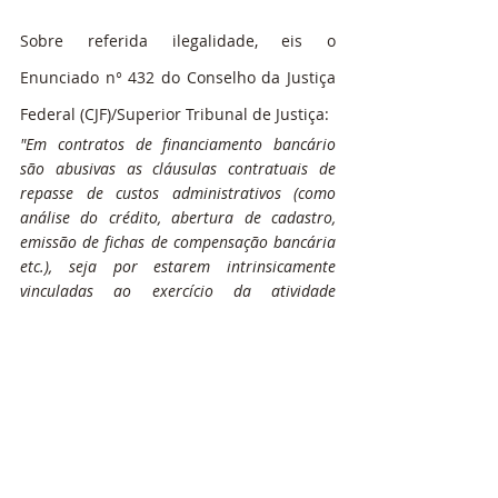
Sobre referida ilegalidade, eis o 
Enunciado n° 432 do Conselho da Justiça 
Federal (CJF)/Superior Tribunal de Justiça:
"Em contratos de financiamento bancário 
são abusivas as cláusulas contratuais de 
repasse de custos administrativos (como 
análise do crédito, abertura de cadastro, 
emissão de fichas de compensação bancária 
etc.), seja por estarem intrinsicamente 
vinculadas ao exercício da atividade 
econômica, seja por violação ao princípio da 
boa-fé objetiva
"
Assim, se o consumidor foi vítima de 
cobrança indevida de tais tarifas ou 
mesmo foi obrigado a contratar o seguro 
prestamista no momento em que 
contratou o empréstimo, poderá cancelar 