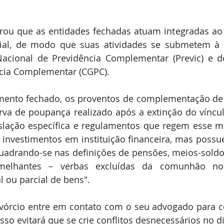
rou que as entidades fechadas atuam integradas ao s
ial, de modo que suas atividades se submetem à fi
Nacional de Previdência Complementar (Previc) e d
cia Complementar (CGPC).
gmento fechado, os proventos de complementação de 
rva de poupança realizado após a extinção do víncul
slação específica e regulamentos que regem esse mo
nvestimentos em instituição financeira, mas possuem
quadrando-se nas definições de pensões, meios-soldo
melhantes – verbas excluídas da comunhão no
 ou parcial de bens". 
ivórcio entre em contato com o seu advogado para c
isso evitará que se crie conflitos desnecessários no d