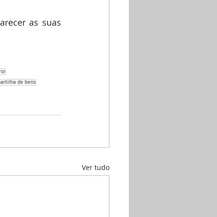
arecer as suas 
roi
artilha de bens
Ver tudo