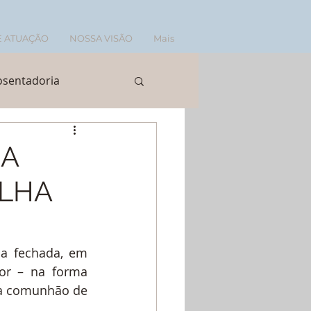
E ATUAÇÃO
NOSSA VISÃO
Mais
sentadoria
dor
Revisão FGTS
DA
ILHA
ia fechada, em 
or – na forma 
 à comunhão de 