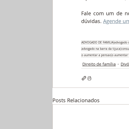
Fale com um de n
dúvidas. 
Agende um
ADVOGADO DE FAMÍLIA
advogado d
advogado na barra da tijuca
consu
o aumentar a pensao
o aumentar 
Direito de família
Divó
Posts Relacionados