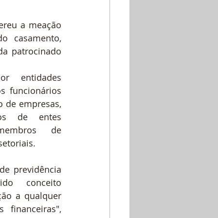
ereu a meação 
o casamento, 
a patrocinado 
r entidades 
s funcionários 
 de empresas, 
os de entes 
membros de 
etoriais. 
e previdência 
ido conceito 
ção a qualquer 
financeiras", 