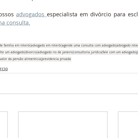
ossos 
advogados 
especialista em divórcio para escl
a consulta.
e família em niterói
advogado em niterói
agende uma consulta com advogado
advogado nite
lte um advogado
divorcio
advogado rio de janeiro
consultoria jurídica
fale com um advogado
p
valor da pensão alimenticia
previdencia privada
rcio