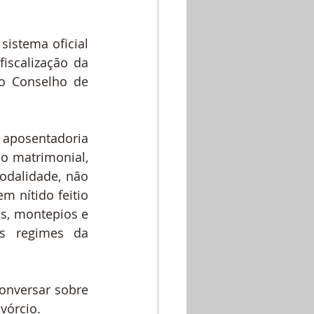
istema oficial 
scalização da 
o Conselho de 
aposentadoria 
o matrimonial, 
dalidade, não 
 nítido feitio 
s, montepios e 
s regimes da 
onversar sobre 
ivórcio.