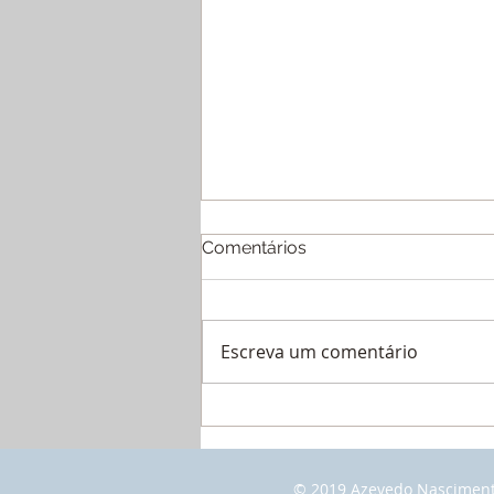
Comentários
Escreva um comentário
Pai impedido de ver o filho
em Niterói? Saiba como agir
na Justiça | Alienação
Parental e Direito de
© 2019 Azevedo Nascimento