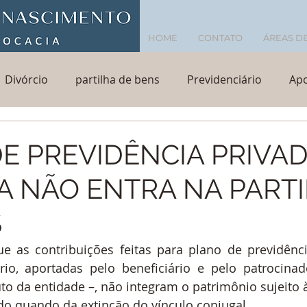
HOME
CONTATO
ÁREAS D
Divórcio
partilha de bens
Previdenciário
Apo
vos
Revisão de aposentadoria
Direito do Consumi
E PREVIDÊNCIA PRIVA
A NÃO ENTRA NA PART
imos indevidos
superendividamento
consumidor
S
ue as contribuições feitas para plano de previdênc
rio, aportadas pelo beneficiário e pelo patrocinad
uto da entidade –, não integram o patrimônio sujeito
ado quando da extinção do vínculo conjugal.