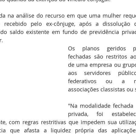
ada na análise do recurso em que uma mulher requ
 recebido pelo ex-cônjuge, após a dissolução d
do saldo existente em fundo de previdência privad
r.
Os planos geridos po
fechadas são restritos ao
de uma empresa ou grupo
aos servidores públic
federativos ou a 
associações classistas ou s
"Na modalidade fechada d
privada, foi estabelec
ate, com regras restritivas que impedem sua utiliza
cia que afasta a liquidez própria das aplicações 