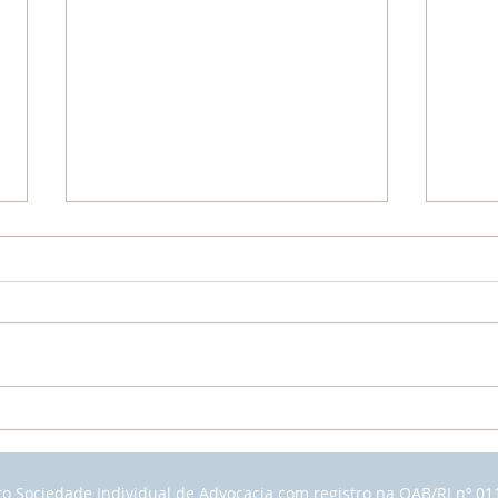
Divórcio Rápido
COM
CAR
 Sociedade Individual de Advocacia com registro na OAB/RJ nº 01