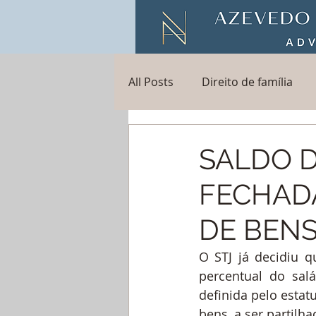
All Posts
Direito de família
Direito bancário - juros abusi
SALDO D
FECHAD
direito bancário
emprést
DE BEN
O STJ já decidiu q
percentual do salá
definida pelo estat
bens, a ser partilh