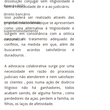
dissolução conjugal sem litigiosidade e 
Revisão FGTS
sem a necessidade de ir a ao judiciário.
direito bancário
Isso poderá ser realizado através das 
empréstimos indevidos
praticas colaborativas, que se apresentam 
como uma alternativa à litigiosidade e 
superendividamento
surgem em consonância com a oilitica 
nacional de tratamento adequado de 
consumidor
conflitos, na medida em que, além de 
buscarem acordos satisfatórios e 
duradouros .
A advocacia colaborativa surge por uma 
necessidade em razão do processos 
judiciais não atenderem e nem satisfazer 
os clientes , pois numa ação de divórcio 
litigioso não há ganhadores, todos 
acabam saindo, de alguma forma , como 
perdedores da açao, perdem a família, os 
filhos, os laços de afetividade.