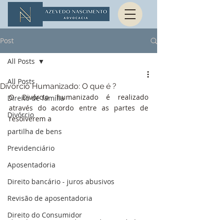
Post
All Posts
All Posts
Divórcio Humanizado: O que é ?
O Divórcio humanizado é realizado 
Direito de família
através do acordo entre as partes de 
Divórcio
resolverem a 
partilha de bens
Previdenciário
Aposentadoria
Direito bancário - juros abusivos
Revisão de aposentadoria
Direito do Consumidor