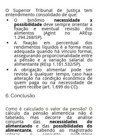
O Superior Tribunal de Justiça tem 
entendimento consolidado de que:
O binômio 
necessidade x 
possibilidade
 deve sempre orientar a 
fixação e eventual revisão dos 
alimentos (AgInt no AREsp 
1.294.268/SP).
A fixação em percentual dos 
rendimentos líquidos é a forma mais 
adequada quando há vínculo formal, 
assegurando proporcionalidade entre 
a pensão e a variação salarial do 
alimentante (REsp 1.161.532/SP).
A obrigação alimentar pode ser 
revista a qualquer tempo, caso haja 
alteração na condição econômica de 
quem paga ou na necessidade de 
quem recebe (art. 1.699 do CC).
6. Conclusão
Como é calculado o valor da pensão? O
cálculo da pensão alimentícia não é 
tabelado, mas decorre da análise 
conjunta das 
necessidades do 
alimentando
 e das 
possibilidades do 
alimentante
, cabendo ao magistrado 
valorar o conjunto probatório 